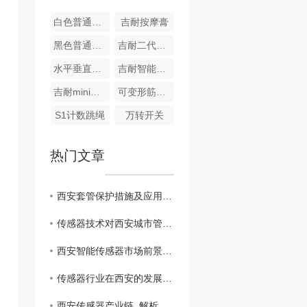
白色普通尼龙扎带
吉耐按摩膏
黑色普通尼龙扎带
吉耐二代电动筋膜球
水平垂直燃烧试验机与通电起痕试验机
吉耐智能空气屏跳绳
吉耐mini筋膜枪
可变形筋膜枪
S1计数跳绳
万转开关
热门文章
西安套管保护措施及应用技术
传感器技术对西安城市管理的重要性
西安智能传感器市场前景分析
传感器行业在西安的发展趋势展望
西安传感器产业链..解析