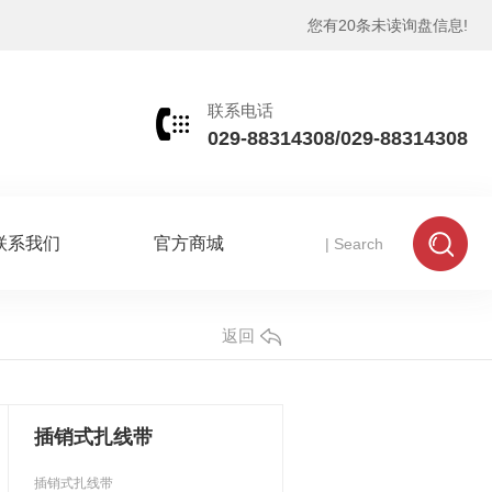
您有
20
条未读询盘信息!
联系电话
029-88314308/029-88314308
联系我们
官方商城
返回
插销式扎线带
插销式扎线带