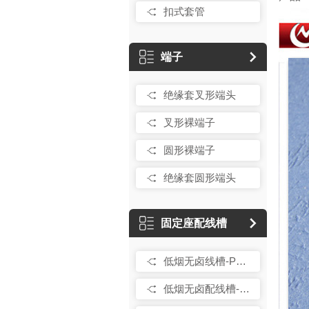
扣式套管
端子
绝缘套叉形端头
叉形裸端子
圆形裸端子
绝缘套圆形端头
固定座配线槽
低烟无卤线槽-PC/ABS
低烟无卤配线槽-PPO