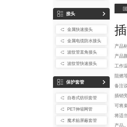
接头
插
金属快速接头
金属电缆防水接头
产品材
波纹管直角接头
产品
波纹管快速接头
工作
阻燃等
保护套管
备注
插销
自卷式纺织套管
可将
PET伸缩网管
将适
魔术贴屏蔽套管
产品.